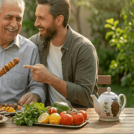
لوازم و تجهیزات جانبی
سماور
لوازم برقی
آرایشی و بهداشتی
محصولات تخفیف دار