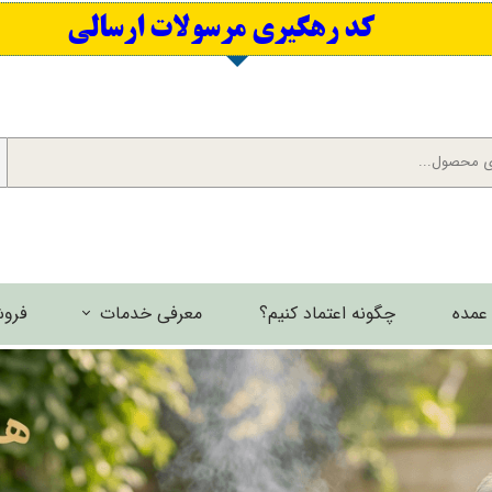
​کد رهگیری مرسولات ارسالی
عمده
چگونه اعتماد کنیم؟
معرفی خدمات
فروش
برش لیزری فلزات
گالری تصاویر
گالری فیلم