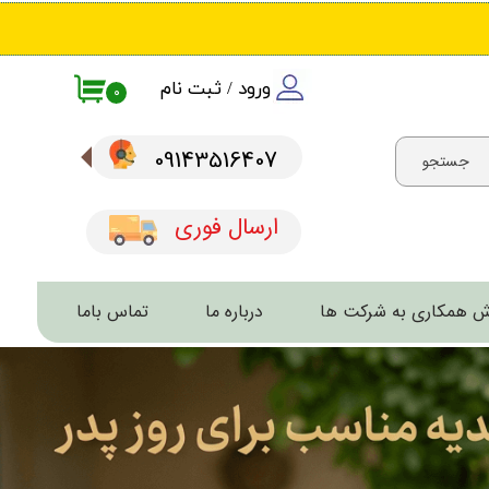
ورود
/
ثبت نام
۰
حساب کاربری من
09143516407​​​​​​​
جستجو
تغییر گذر واژه
سفارشات
ارسال فوری
خروج از حساب کاربری
 همکاری به شرکت ها
درباره ما
تماس باما