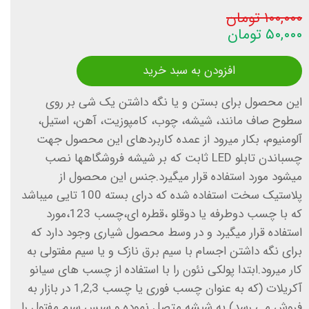
۱۰۰,۰۰۰ تومان
۵۰,۰۰۰ تومان
افزودن به سبد خرید
این محصول برای بستن و یا نگه داشتن یک شی بر روی
سطوح صاف مانند، شیشه، چوب، کامپوزیت، آهن، استیل،
آلومنیوم، بکار میرود از عمده کاربردهای این محصول جهت
چسباندن تابلو LED ثابت که بر شیشه فروشگاهها نصب
میشود مورد استفاده قرار میگیرد.جنس این محصول از
پلاستیک سخت استفاده شده که درای بسته 100 تایی میباشد
که با چسب دوطرفه یا دوقلو ،قطره ای،چسب 123،مورد
استفاده قرار میگیرد و در وسط محصول شیاری وجود دارد که
برای نگه داشتن اجسام با سیم برق نازک و یا سیم مفتولی به
کار میرود.ابتدا پولکی نئون را با استفاده از چسب های سیانو
آکریلات (که به عنوان چسب فوری یا چسب 1,2,3 در بازار به
فروش می رسد) به شیشه متصل نموده و سپس سیم مفتول را