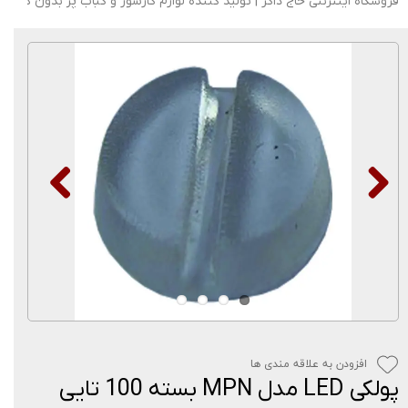
فروشگاه اینترنتی حاج ذاکر | تولید کننده لوازم گازسوز و کباب پز بدون دود
افزودن به علاقه مندی ها
پولکی LED مدل MPN بسته 100 تایی