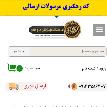
​کد رهگیری مرسولات ارسالی
حساب کاربری من
تغییر گذر واژه
سفارشات
خروج از حساب کاربری
جستجو
سبد خرید
ورود
/
ثبت نام
۰
ارسال فوری
09143516407​​​​​​​