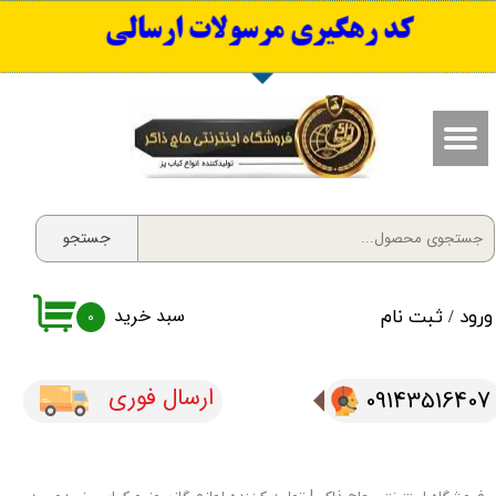
​کد رهگیری مرسولات ارسالی
حساب کاربری من
تغییر گذر واژه
سفارشات
خروج از حساب کاربری
جستجو
سبد خرید
ورود
/
ثبت نام
۰
ارسال فوری
09143516407​​​​​​​