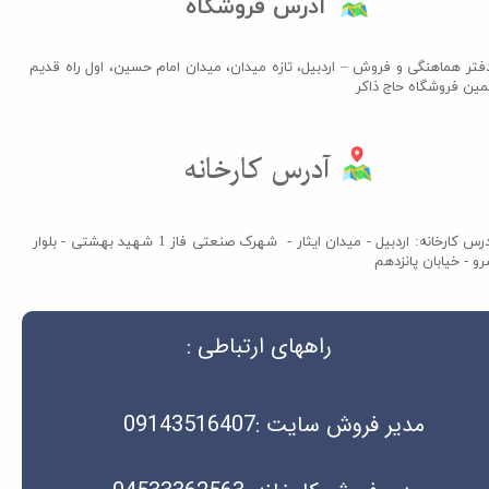
آدرس فروشگاه
فتر هماهنگی و فروش – اردبیل، تازه میدان، میدان امام حسین، اول راه قدیم
مین فروشگاه حاج ذاکر​​​​​​​
آدرس کارخانه​​​​​​​
آدرس کارخانه: اردبیل - میدان ایثار - شهرک صنعتی فاز 1 شهید بهشتی - بلوار
و - خیابان پانزدهم
راههای ارتباطی :
مدیر فروش سایت :09143516407