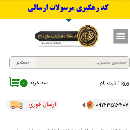
​کد رهگیری مرسولات ارسالی
حساب کاربری من
تغییر گذر واژه
سفارشات
خروج از حساب کاربری
جستجو
سبد خرید
ورود
/
ثبت نام
۰
ارسال فوری
09143516407​​​​​​​