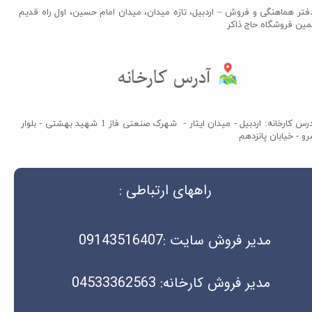
فتر هماهنگی و فروش – اردبیل، تازه میدان، میدان امام حسین، اول راه قدیم
مین فروشگاه حاج ذاکر​​​​​​​
آدرس کارخانه​​​​​​​
آدرس کارخانه: اردبیل - میدان ایثار - شهرک صنعتی فاز 1 شهید بهشتی - بلوار
و - خیابان پانزدهم
راههای ارتباطی :
مدیر فروش سایت :09143516407
مدیر فروش کارخانه: 04533362563