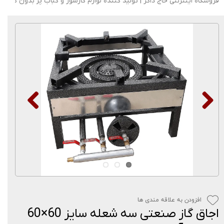
فروشگاه اینترنتی حاج ذاکر | تولید کننده لوازم گازسوز و کباب پز بدون دود
افزودن به علاقه مندی ها
اجاق گاز صنعتی سه شعله سایز 60×60