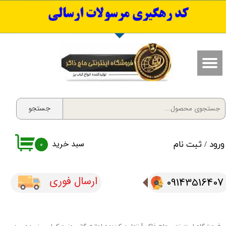
​کد رهگیری مرسولات ارسالی
حساب کاربری من
تغییر گذر واژه
سفارشات
خروج از حساب کاربری
جستجو
سبد خرید
ورود
/
ثبت نام
۰
ارسال فوری
09143516407​​​​​​​