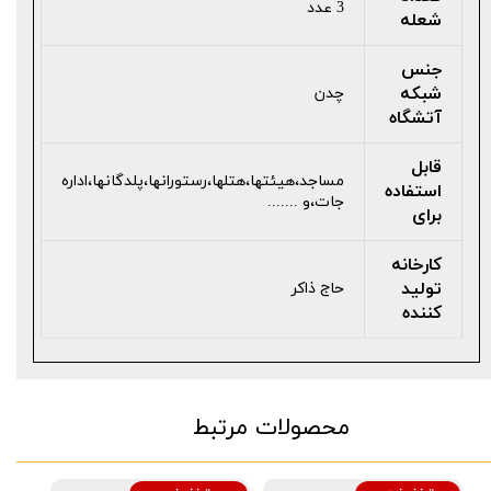
3 عدد
شعله
جنس
شبکه
چدن
آتشگاه
قابل
مساجد،هیئتها،هتلها،رستورانها،پلدگانها،اداره
استفاده
جات،و .......
برای
کارخانه
تولید
حاج ذاکر
کننده
محصولات مرتبط