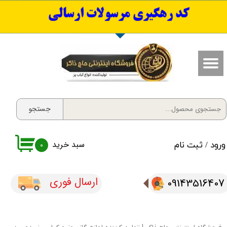
​کد رهگیری مرسولات ارسالی
حساب کاربری من
تغییر گذر واژه
سفارشات
خروج از حساب کاربری
جستجو
سبد خرید
ورود
/
ثبت نام
۰
ارسال فوری
09143516407​​​​​​​