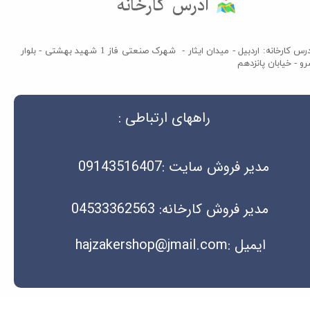
آدرس کارخانه​​​​​​​
آدرس کارخانه: اردبیل - میدان ایثار - شهرک صنعتی فاز 1 شهید بهشتی - بلوار
و - خیابان پانزدهم
راههای ارتباطی :
مدیر فروش سایت :09143516407
مدیر فروش کارخانه: 04533362563
ایمیل :hajzakershop@jmail.com