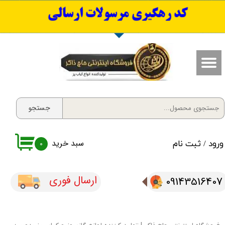
​کد رهگیری مرسولات ارسالی
حساب کاربری من
تغییر گذر واژه
سفارشات
خروج از حساب کاربری
جستجو
سبد خرید
ورود
/
ثبت نام
۰
ارسال فوری
09143516407​​​​​​​