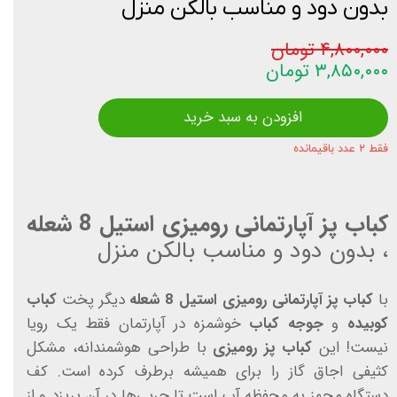
بدون دود و مناسب بالکن منزل
۴,۸۰۰,۰۰۰ تومان
۳,۸۵۰,۰۰۰ تومان
افزودن به سبد خرید
فقط ۲ عدد باقیمانده
کباب پز آپارتمانی رومیزی استیل 8 شعله
، بدون دود و مناسب بالکن منزل
با
کباب پز آپارتمانی رومیزی استیل 8 شعله
دیگر پخت
کباب
کوبیده
و
جوجه کباب
خوشمزه در آپارتمان فقط یک رویا
نیست! این
کباب پز رومیزی
با طراحی هوشمندانه، مشکل
کثیفی اجاق گاز را برای همیشه برطرف کرده است. کف
دستگاه مجهز به محفظه آب است تا چربی‌ها در آن بریزد و از