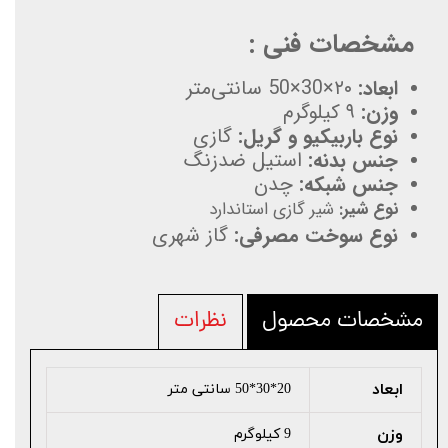
مشخصات فنی :
ابعاد:
۲۰×30×50 سانتی‌متر
وزن:
۹ کیلوگرم
نوع باربیکیو و گریل:
گازی
جنس بدنه:
استیل ضدزنگ
جنس شبکه:
چدن
نوع شیر:
شیر گازی استاندارد
نوع سوخت مصرفی:
گاز شهری
مشخصات محصول
نظرات
ابعاد
20*30*50 سانتی متر
وزن
9 کیلوگرم