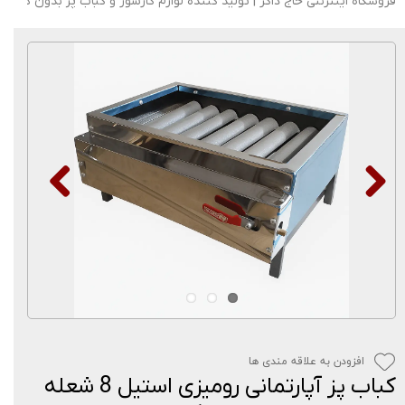
فروشگاه اینترنتی حاج ذاکر | تولید کننده لوازم گازسوز و کباب پز بدون دود
افزودن به علاقه مندی ها
کباب پز آپارتمانی رومیزی استیل 8 شعله