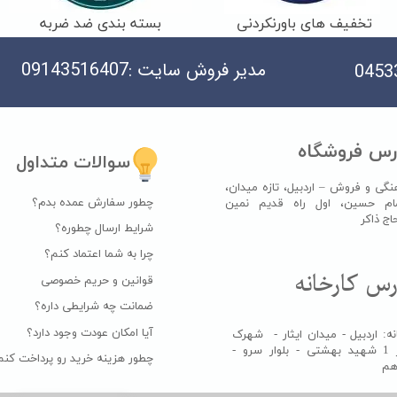
تخفیف های باورنکردنی
بسته بندی ضد ضربه
مدیر فروش سایت :09143516407
رس فروشگاه
سوالات متداول
نگی و فروش – اردبیل، تازه میدان،
چطور سفارش عمده بدم؟
ام حسین، اول راه قدیم نمین
اکر​​​​​​​
شرایط ارسال چطوره؟
چرا به شما اعتماد کنم؟
س کارخانه​​​​​​​
قوانین و حریم خصوصی
ضمانت چه شرایطی داره؟
آیا امکان عودت وجود دارد؟
ه: اردبیل - میدان ایثار - شهرک
صنعتی فاز 1 شهید بهشتی - بلوار سرو -
چطور هزینه خرید رو پرداخت کنم
دهم