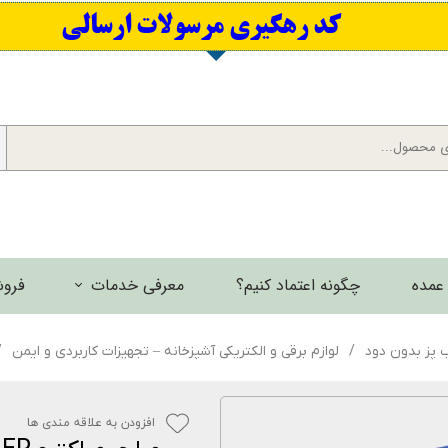
​کد رهگیری مرسولات ارسالی
عمده
چگونه اعتماد کنیم؟
معرفی خدمات
فروش
برش لیزری فلزات
ب پز بدون دود
لوازم برقی و الکتریکی آشپزخانه – تجهیزات کاربردی و ایمن
گالری تصاویر
افزودن به علاقه مندی ها
گالری فیلم