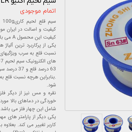
سیم لحیم اکتیو ACTIVE SOLDER مدل 100 گرمی
اخبار و مقالات
اتمام موجودی
استعلام قیمت
کیفیت و اصالت در ایران مور
کیفیت این محصول A می باشد و روغن داخلی آن با کیفیت هست .
یکی از پرکاربرد ترین آلیاژ
نسبت قلع به سرب ویژگیهای ل
63 درصد قلع
.بنابراین هرچه نسبت قلع ب
شود.
نقره و مس نیز از دیگر فلز
خوردگی در دماهای بالا مورد 
شامل این چهار فلز می باشد.
یکی دیگر از پارامتر های م
کاربر تغییر می کند. بعلاوه 