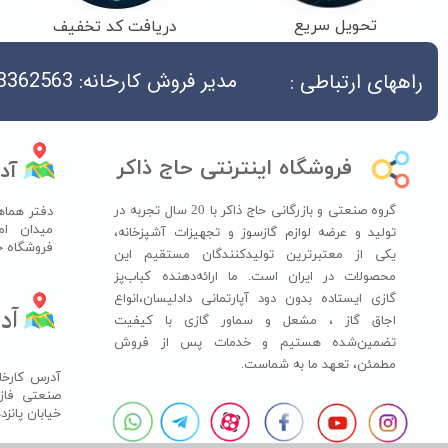
تحویل سریع
دریافت کد تخفیف
مدیر فروش کارخانه: 04533362563
راههای ارتباطی :
فروشگاه اینترنتی حاج ذاکر
آد
گروه صنعتی و بازرگانی حاج ذاکر با 20 سال تجربه در
دفتر هماه
میدان ام
تولید و عرضه لوازم گازسوز و تجهیزات آشپزخانه،
فروشگاه حاج ذ
یکی از معتبرترین تولیدکنندگان مستقیم این
محصولات در ایران است. ما ارائه‌دهنده کباب‌پز
گازی ایستاده بدون دود آپارتمانی دادلیسان،انواع
آدر
اجاق گاز ،​​​​​​​ مشعل و سماور گازی با کیفیت
تضمین‌شده هستیم و خدمات پس از فروش
مطمئن، تعهد ما به شماست.
آدرس کارخان
خیابان پانز