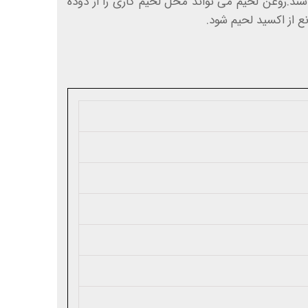
اکس (flux) می باشند.روغن لحیم می تواند محل لحیم کاری را از دوده
نع از اکسید لحیم شود.