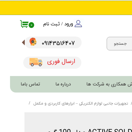
ورود
/
ثبت نام
۰
حساب کاربری من
09143516407​​​​​​​
جستجو
تغییر گذر واژه
سفارشات
ارسال فوری
خروج از حساب کاربری
 همکاری به شرکت ها
درباره ما
تماس باما
تجهیزات جانبی لوازم الکتریکی – ابزارهای کاربردی و مکمل
سیم لحیم اکتیو ACTIVE SOLDER مدل 100 گ