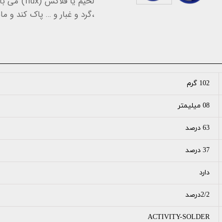
لحیم یا فل
،گرد و غبار و … پاک کند و ما
102 گرم
08 میلیمتر
63 درصد
37 درصد
دارد
2/2درصد
ACTIVITY-SOLDER