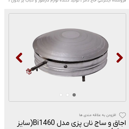
فروشگاه اینترنتی حاج ذاکر | تولید کننده لوازم گازسوز و کباب پز بدون دود
افزودن به علاقه مندی ها
اجاق و ساج نان پزی مدل Bi1460(سایز