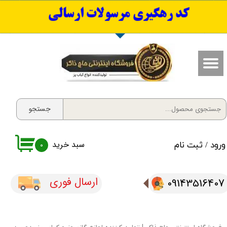
​کد رهگیری مرسولات ارسالی
حساب کاربری من
تغییر گذر واژه
سفارشات
خروج از حساب کاربری
جستجو
سبد خرید
ورود
/
ثبت نام
۰
ارسال فوری
09143516407​​​​​​​