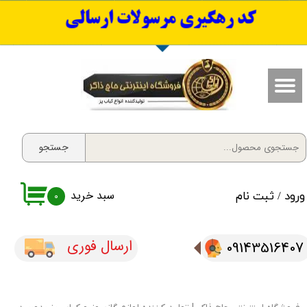
​کد رهگیری مرسولات ارسالی
حساب کاربری من
تغییر گذر واژه
سفارشات
خروج از حساب کاربری
جستجو
سبد خرید
ورود
/
ثبت نام
۰
ارسال فوری
09143516407​​​​​​​