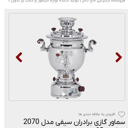
فروشگاه اینترنتی حاج ذاکر | تولید کننده لوازم گازسوز و کباب پز بدون دود
افزودن به علاقه مندی ها
سماور گازی برادران سیفی مدل 2070