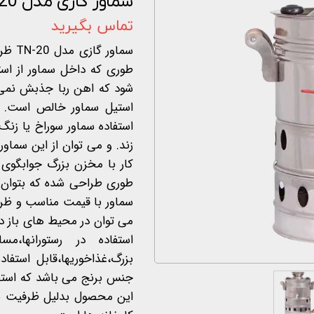
سماور گازی مدل TN-20 ظرفیت 20 لیتر
اخبار و مقالات
تماس بگیرید
استعلام قیمت
طوری که داخل سماور از است
شود که اهن ربا جذبش نمی
استیل سماور خالص است. ود
استفاده سماور سوراخ یا زن
زند. و می توان از این سماور 
طوری طراحی شده که بتوان قو
می توان در محیط های باز در 
استفاده در رستورانها،مساج
بزرگ،غذاخوریها،قابل استف
جنس برنج می باشد که استفاده
این محصول بدلیل ظرفیت بال