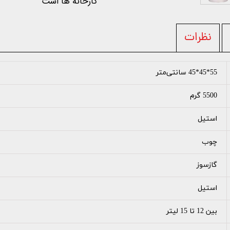
کارخانه ها است
نظرات
55*45*45 سانتی‌متر
5500 گرم
استیل
چوب
گازسوز
استیل
بین 12 تا 15 لیتر