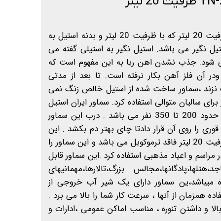
سماور گازی مدل TN-20 ظرفیت 20 لیتر که با ظرفیت 20 لیتر و بدنه استیل به
یل نگیر می باشد. استیل نگیر به استیلی گفته می
 شود. جذب نشدن اهن ربا به این مفهوم است که
ر آن فلز آهن بکار نرفته است. تا بعد از مدتی
گ نزند ،سماور ساخت شده از استیل خالص زنگ نمی
برای سالیان متوالی استفاده کرد. سماور ایران استیل
کار با مخزن بزرگ جوابگوی حدود 200 تا 350 نفر می باشد . درب این سماور
ری را روی آن قرار دادتا چای بهتر دم بکشد . این
سماور با قیمت مناسب و ظرفیت 20 لیتر فاقد ترموکوبل می باشد و این سماور را
مراسم و اعیاد مذهبی استفاده کرد .این سماور قابل
د،هتلها،پادگانها،مجالس بزرگ،تالارها،مهمانیهای
اده میباشد،ین سماور دارای یک شیر آب خروجی از
 همزمان از آنها ، سرعت کار شما را بالا می برد .
ا و داشتن تنوره ، مناسب اماکن عمومی ،ادارات و