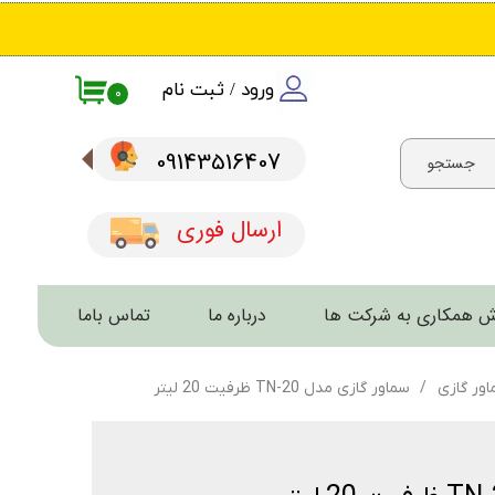
ورود
/
ثبت نام
۰
حساب کاربری من
09143516407​​​​​​​
جستجو
تغییر گذر واژه
سفارشات
ارسال فوری
خروج از حساب کاربری
 همکاری به شرکت ها
درباره ما
تماس باما
اور گازی
سماور گازی مدل TN-20 ظرفیت 20 لیتر