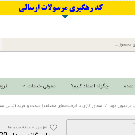
​کد رهگیری مرسولات ارسالی
عمده
چگونه اعتماد کنیم؟
معرفی خدمات
فروش
برش لیزری فلزات
ب پز بدون دود
سماور گازی با ظرفیت‌های مختلف | قیمت و خرید آنلاین سم
گالری تصاویر
افزودن به علاقه مندی ها
گالری فیلم