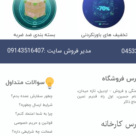
تخفیف های باورنکردنی
بسته بندی ضد ضربه
مدیر فروش سایت :09143516407
رس فروشگاه
سوالات متداول
نگی و فروش – اردبیل، تازه میدان،
چطور سفارش عمده بدم؟
ام حسین، اول راه قدیم نمین
اکر​​​​​​​
شرایط ارسال چطوره؟
چرا به شما اعتماد کنم؟
س کارخانه​​​​​​​
قوانین و حریم خصوصی
ضمانت چه شرایطی داره؟