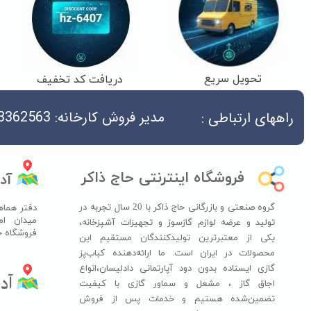
تحویل سریع
دریافت کد تخفیف
مدیر فروش کارخانه: 04533362563
راههای ارتباطی :
فروشگاه اینترنتی حاج ذاکر
آد
گروه صنعتی و بازرگانی حاج ذاکر با 20 سال تجربه در
دفتر هماه
میدان ام
تولید و عرضه لوازم گازسوز و تجهیزات آشپزخانه،
فروشگاه حاج ذ
یکی از معتبرترین تولیدکنندگان مستقیم این
محصولات در ایران است. ما ارائه‌دهنده کباب‌پز
گازی ایستاده بدون دود آپارتمانی دادلیسان،انواع
آدر
اجاق گاز ،​​​​​​​ مشعل و سماور گازی با کیفیت
تضمین‌شده هستیم و خدمات پس از فروش