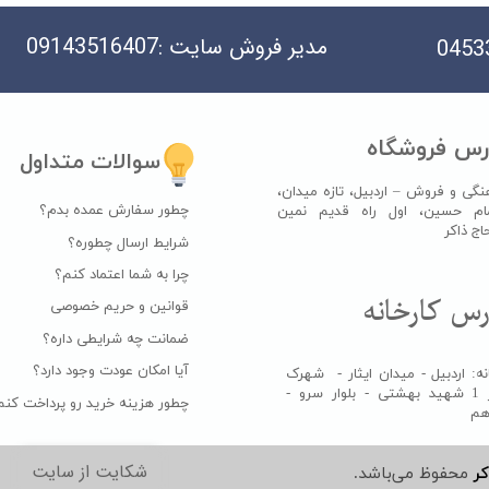
مدیر فروش سایت :09143516407
رس فروشگاه
سوالات متداول
نگی و فروش – اردبیل، تازه میدان،
چطور سفارش عمده بدم؟
ام حسین، اول راه قدیم نمین
اکر​​​​​​​
شرایط ارسال چطوره؟
چرا به شما اعتماد کنم؟
س کارخانه​​​​​​​
قوانین و حریم خصوصی
ضمانت چه شرایطی داره؟
آیا امکان عودت وجود دارد؟
ه: اردبیل - میدان ایثار - شهرک
صنعتی فاز 1 شهید بهشتی - بلوار سرو -
چطور هزینه خرید رو پرداخت کنم
دهم
شکایت از سایت
کر
محفوظ می‌باشد.​​​​​​​