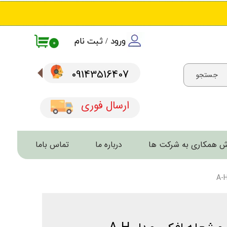
ورود
/
ثبت نام
۰
حساب کاربری من
09143516407​​​​​​​
جستجو
تغییر گذر واژه
سفارشات
ارسال فوری
خروج از حساب کاربری
 همکاری به شرکت ها
درباره ما
تماس باما