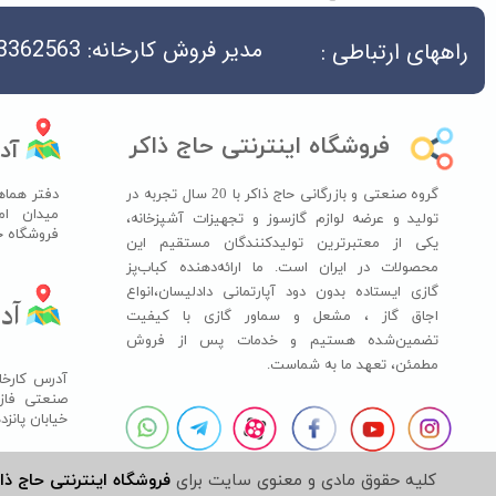
مدیر فروش کارخانه: 04533362563
راههای ارتباطی :
فروشگاه اینترنتی حاج ذاکر
آد
گروه صنعتی و بازرگانی حاج ذاکر با 20 سال تجربه در
دفتر هماه
میدان ام
تولید و عرضه لوازم گازسوز و تجهیزات آشپزخانه،
فروشگاه حاج ذ
یکی از معتبرترین تولیدکنندگان مستقیم این
محصولات در ایران است. ما ارائه‌دهنده کباب‌پز
گازی ایستاده بدون دود آپارتمانی دادلیسان،انواع
آدر
اجاق گاز ،​​​​​​​ مشعل و سماور گازی با کیفیت
تضمین‌شده هستیم و خدمات پس از فروش
مطمئن، تعهد ما به شماست.
آدرس کارخان
خیابان پانز
کلیه حقوق مادی و معنوی سایت برای
فروشگاه اینترنتی حاج ذا