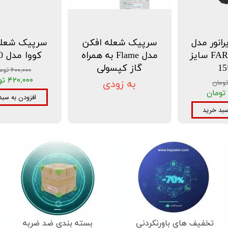
رانور مدل
سرپیک شعله افکن
سرپیک شعله
FARAHMAND سایز
مدل Flame به همراه
کووا مدل AH-50
گاز کپسولی
۶۰۰,۰۰۰ تومان
۴۲۰,۰۰۰ تومان
به زودی
افزودن به سبد
سبد خرید
تخفیف های باورنکردنی
بسته بندی ضد ضربه