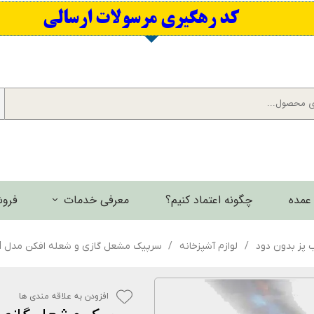
​کد رهگیری مرسولات ارسالی
عمده
چگونه اعتماد کنیم؟
معرفی خدمات
فروش
برش لیزری فلزات
ب پز بدون دود
لوازم آشپزخانه
سرپیک مشعل گازی و شعله افکن مدل A-H
گالری تصاویر
افزودن به علاقه مندی ها
گالری فیلم