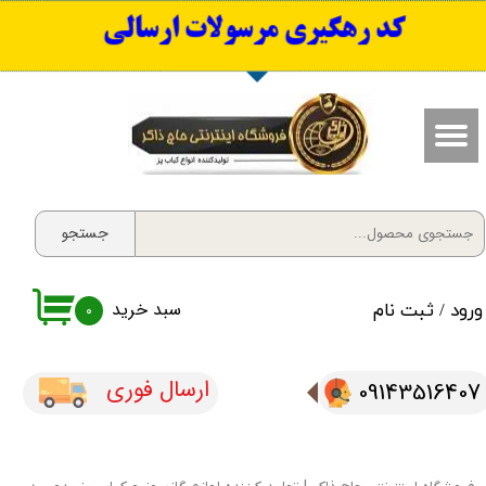
​کد رهگیری مرسولات ارسالی
حساب کاربری من
تغییر گذر واژه
سفارشات
خروج از حساب کاربری
جستجو
سبد خرید
ورود
/
ثبت نام
۰
ارسال فوری
09143516407​​​​​​​