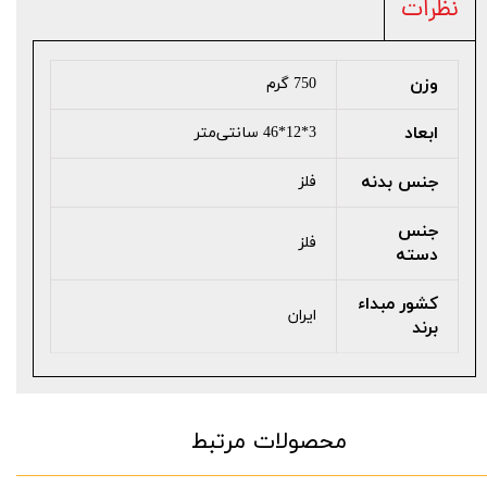
نظرات
وزن
750 گرم
ابعاد
3*12*46 سانتی‌متر
جنس بدنه
فلز
جنس
فلز
دسته
کشور مبداء
ایران
برند
محصولات مرتبط