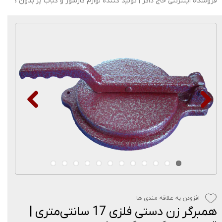
فروشگاه اینترنتی حاج ذاکر | تولید کننده لوازم گازسوز و کباب پز بدون دود
افزودن به علاقه مندی ها
همبرگر زن دستی فلزی 17 سانتی‌متری |