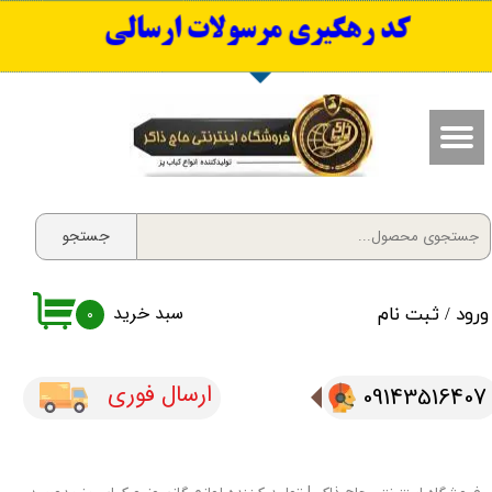
​کد رهگیری مرسولات ارسالی
حساب کاربری من
تغییر گذر واژه
سفارشات
خروج از حساب کاربری
جستجو
سبد خرید
ورود
/
ثبت نام
۰
ارسال فوری
09143516407​​​​​​​