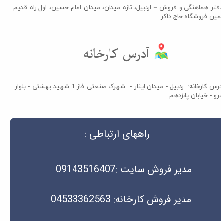
فتر هماهنگی و فروش – اردبیل، تازه میدان، میدان امام حسین، اول راه قدیم
مین فروشگاه حاج ذاکر​​​​​​​
آدرس کارخانه​​​​​​​
آدرس کارخانه: اردبیل - میدان ایثار - شهرک صنعتی فاز 1 شهید بهشتی - بلوار
و - خیابان پانزدهم
راههای ارتباطی :
مدیر فروش سایت :09143516407
مدیر فروش کارخانه: 04533362563