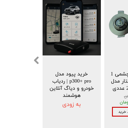
قاب هالوژن چشمی 1
خرید پیود مدل
ار مدل
p300+ pro | ردیاب
خودرو و دیاگ آنلاین
هوشمند
به زودی
 خرید