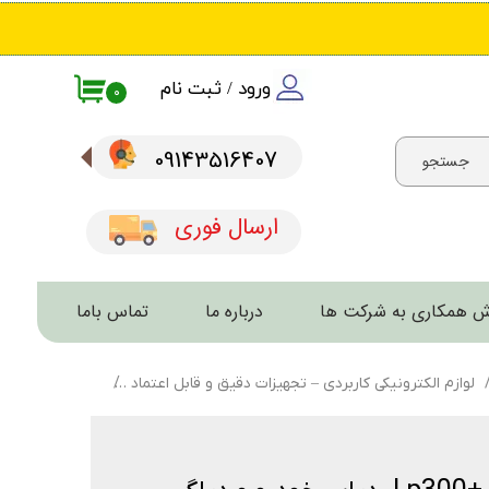
ورود
/
ثبت نام
۰
حساب کاربری من
09143516407​​​​​​​
جستجو
تغییر گذر واژه
سفارشات
ارسال فوری
خروج از حساب کاربری
 همکاری به شرکت ها
درباره ما
تماس باما
لوازم الکترونیکی کاربردی – تجهیزات دقیق و قابل اعتماد
خرید پیود مدل p300+ pro | ردیاب خودرو و دیاگ آنلاین هوشمند