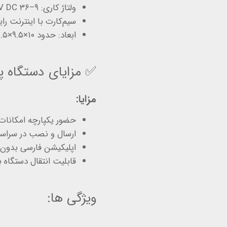
ولتاژ کاری: ۹–۳۶ V DC | ضد رطوبت و گردوغبار
سیم‌کارت با اینترنت رای
ابعاد: حدود ۱۰×۹.۵×۲.۵ cm، وزن حدود ۲۵۰ g
✅ مزایای دستگاه پی
مزایا:
حضور یکپارچه امکانات
ارسال و نصب در سراسر
اپلیکیشن فارسی بدون 
قابلیت انتقال دستگاه 
ویژگی ها: