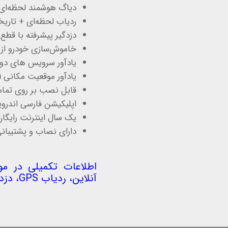
دیاگ هوشمند لحظه‌ای
ردیاب لحظه‌ای + تاری
دزدگیر پیشرفته با قط
خاموش‌سازی خودرو از ر
یادآور سرویس های دور
یادآور موقعیت مکانی (GeoMinder)
قابل نصب بر روی تمامی
اپلیکیشن فارسی اندروید، iOS،
یک سال اینترنت رایگان
دارای نصاب و پشتیبانی
اطلاعات تکمیلی در م
آنلاین، ردیاب GPS، دزدگیر هوشمند