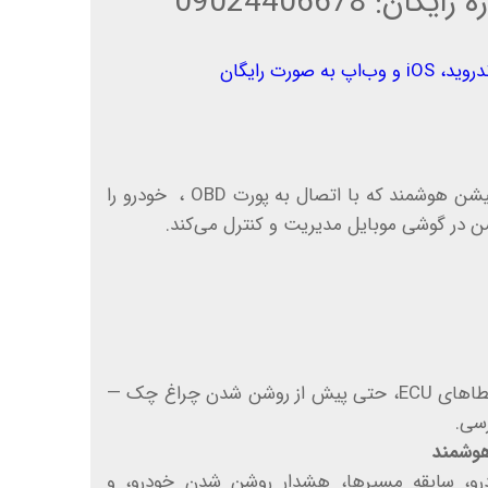
: 09024406678
 صورت رایگان
پیود (Piod) یک گجت اپلیکیشن هوشمند که با اتصال به پورت OBD ، خودرو را
 در گوشی موبایل مدیریت و کنترل می‌کند.
دریافت و ترجمه کد خطاهای ECU، حتی پیش از روشن شدن چراغ چک —
رسی.
رو، سابقه مسیرها، هشدار روشن شدن خودرو، و