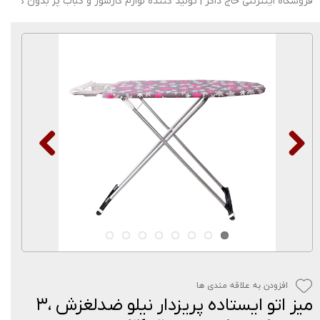
فروشگاه اینترنتی حاج ذاکر | تولید کننده لوازم گازسوز و کباب پز بدون دود
افزودن به علاقه مندی ها
میز اتو ایستاده پریزدار نیلو ضدلغزش ،۳