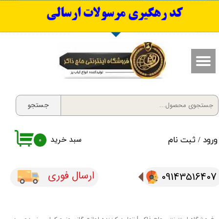
​کد رهگیری مرسولات ارسالی
حساب کاربری من
تغییر گذر واژه
سفارشات
خروج از حساب کاربری
جستجو
سبد خرید
ورود
/
ثبت نام
۰
ارسال فوری
09143516407​​​​​​​