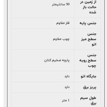
از زمین در
90 سانتیمتر
حالت باز
شده
جنس پایه
فلز مقاوم
جنس
سطح میز
چوب مقاوم
اتو
جنس
سطح رویه
پارچه ضخیم کتان
چوب
جایگاه اتو
دارد
پریز برق
دارد
طول سیم
1 متر
برق