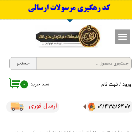
​کد رهگیری مرسولات ارسالی
حساب کاربری من
تغییر گذر واژه
سفارشات
خروج از حساب کاربری
جستجو
سبد خرید
ورود
/
ثبت نام
۰
ارسال فوری
09143516407​​​​​​​