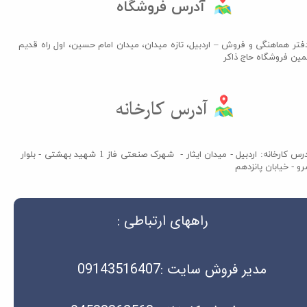
آدرس فروشگاه
فتر هماهنگی و فروش – اردبیل، تازه میدان، میدان امام حسین، اول راه قدیم
مین فروشگاه حاج ذاکر​​​​​​​
آدرس کارخانه​​​​​​​
آدرس کارخانه: اردبیل - میدان ایثار - شهرک صنعتی فاز 1 شهید بهشتی - بلوار
و - خیابان پانزدهم
راههای ارتباطی :
مدیر فروش سایت :09143516407