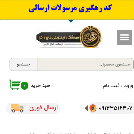
​کد رهگیری مرسولات ارسالی
حساب کاربری من
تغییر گذر واژه
سفارشات
خروج از حساب کاربری
جستجو
سبد خرید
ورود
/
ثبت نام
۰
ارسال فوری
09143516407​​​​​​​