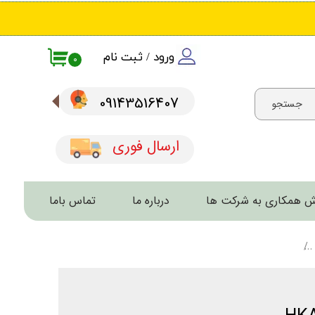
ورود
/
ثبت نام
۰
حساب کاربری من
09143516407​​​​​​​
جستجو
تغییر گذر واژه
سفارشات
ارسال فوری
خروج از حساب کاربری
 همکاری به شرکت ها
درباره ما
تماس باما
لوازم کمپ و سفر – تجهیزات ضروری طبیعت‌گردی و سفرهای ماجراجویانه