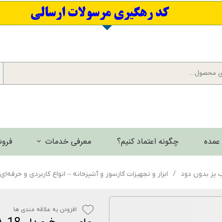
​کد رهگیری مرسولات ارسالی
عمده
چگونه اعتماد کنیم؟
معرفی خدمات
فروش
برش لیزری فلزات
ب پز بدون دود
ابزار و تجهیزات گازسوز و آشپزخانه – انواع کاربردی و حرفه‌ای
گالری تصاویر
افزودن به علاقه مندی ها
گالری فیلم