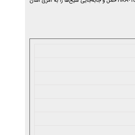
بهره ببرید. جای سیخ مدل HKA-18 حمل و جابه‌جایی سیخ‌ها را به امری آسان