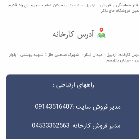
فتر هماهنگی و فروش – اردبیل، تازه میدان، میدان امام حسین، اول راه قدیم
مین فروشگاه حاج ذاکر​​​​​​​
آدرس کارخانه​​​​​​​
آدرس کارخانه: اردبیل - میدان ایثار - شهرک صنعتی فاز 1 شهید بهشتی - بلوار
و - خیابان پانزدهم
راههای ارتباطی :
مدیر فروش سایت :09143516407
مدیر فروش کارخانه: 04533362563