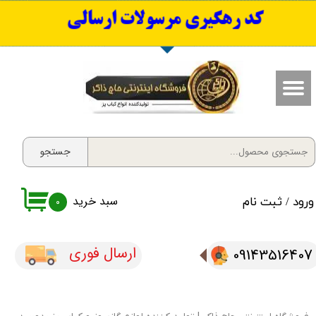
​کد رهگیری مرسولات ارسالی
حساب کاربری من
تغییر گذر واژه
سفارشات
خروج از حساب کاربری
جستجو
سبد خرید
ورود
/
ثبت نام
۰
ارسال فوری
09143516407​​​​​​​