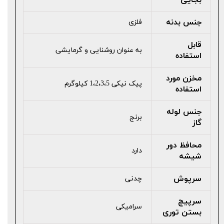
بجایی
جنس بدنه
فلزی
قابل
به عنوان روشنایی و گرمایشی
استفاده
مخزن مورد
پیک نیکی 1،2،3،5 کیلوگرم
استفاده
جنس لوله
برنج
گاز
محافظ دور
دارد
شیشه
سرپوش
چدنی
سرپیچ
سرامیکی
بستن توری