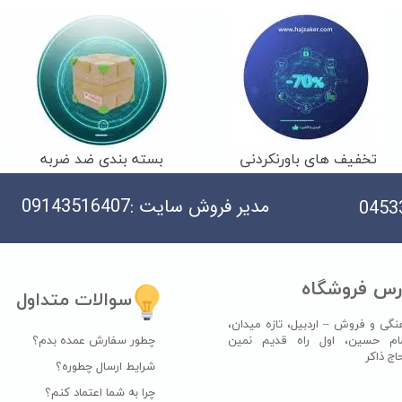
تخفیف های باورنکردنی
بسته بندی ضد ضربه
مدیر فروش سایت :09143516407
رس فروشگاه
سوالات متداول
نگی و فروش – اردبیل، تازه میدان،
چطور سفارش عمده بدم؟
ام حسین، اول راه قدیم نمین
اکر​​​​​​​
شرایط ارسال چطوره؟
چرا به شما اعتماد کنم؟