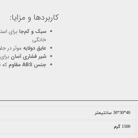
کاربردها و مزایا:
سبک و کم‌جا
برای استف
خانگی
عایق دولایه
موثر در جلوگیر
شیر فشاری آسان
برای 
جنس ABS مقاوم
که ق
40*30*30 سانتیمتر
1500 گرم