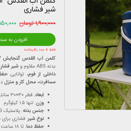
شیر فشاری
اخبار و مقالات
۱,۹۰۰,۰۰۰ تومان
۱,۱۵۰,۰۰۰ توم
استعلام قیمت
افزودن به سبد
فقط ۵ عدد باقیمانده
کلمن آب القدس گنجایش ۱۳ لیتری
بدنه ABS مقاوم و
شیر فشار
داخلی از فوم
، توانایی
حفظ دم
مسافرت، محل کار و منزل
در
ابعاد
: قطر ۳۰×۳۰ سانتی‌متر
وزن
: تنها ۱.۵ کیلوگرم
جنس بدنه
: پلاستیک ABS مقاوم در برابر ضربه و حرارت
نوع شیر
: فشاری برای 
حفظ دما
: تا ۱۸ ساعت با ساختار دولایه