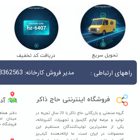
تحویل سریع
دریافت کد تخفیف
مدیر فروش کارخانه: 04533362563
راههای ارتباطی :
فروشگاه اینترنتی حاج ذاکر
آد
گروه صنعتی و بازرگانی حاج ذاکر با 20 سال تجربه در
دفتر هماه
میدان ام
تولید و عرضه لوازم گازسوز و تجهیزات آشپزخانه،
فروشگاه حاج ذ
یکی از معتبرترین تولیدکنندگان مستقیم این
محصولات در ایران است. ما ارائه‌دهنده کباب‌پز