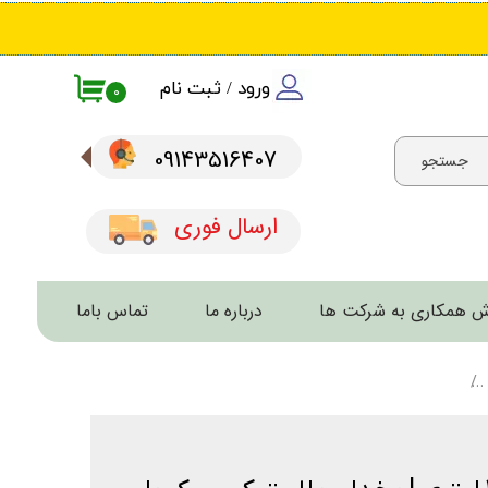
ورود
/
ثبت نام
۰
حساب کاربری من
09143516407​​​​​​​
جستجو
تغییر گذر واژه
سفارشات
ارسال فوری
خروج از حساب کاربری
 همکاری به شرکت ها
درباره ما
تماس باما
لوازم کمپ و سفر – تجهیزات ضروری طبیعت‌گردی و سفرهای ماجراجویانه