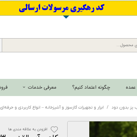
​کد رهگیری مرسولات ارسالی
عمده
چگونه اعتماد کنیم؟
معرفی خدمات
فروش
برش لیزری فلزات
ب پز بدون دود
ابزار و تجهیزات گازسوز و آشپزخانه – انواع کاربردی و حرفه‌ای
گالری تصاویر
افزودن به علاقه مندی ها
گالری فیلم