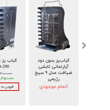
کباب‌پز بدون دود
کباب پز ف
آپارتمانی تابشی
-290
ضیافت مدل ۹ سیخ
۳,۰۰۰,۰۰۰ تومان
رژیمی
۲,۴۵۰,۰۰۰ توما
اتمام موجودی
افزودن به 