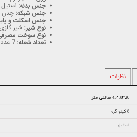
جنس بدنه:
استیل 
جنس شبکه:
چدن
جنس اسکلت و پایه
نوع شیر:
شیر گازی 
نوع سوخت مصرفی
تعداد شعله:
7 عدد
نظرات
20*30*45 سانتی متر
8 کیلو گرم
استیل