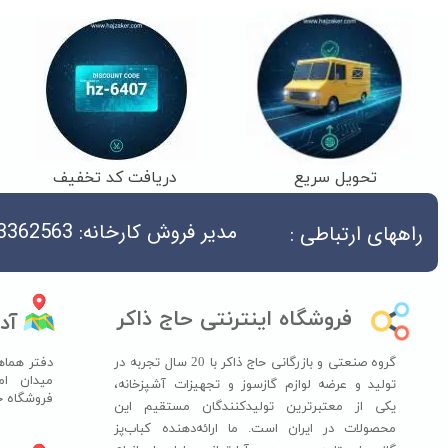
تحویل سریع
دریافت کد تخفیف
مدیر فروش کارخانه: 04533362563
راههای ارتباطی :
فروشگاه اینترنتی حاج ذاکر
آد
گروه صنعتی و بازرگانی حاج ذاکر با 20 سال تجربه در
دفتر هماه
میدان ام
تولید و عرضه لوازم گازسوز و تجهیزات آشپزخانه،
فروشگاه حاج ذ
یکی از معتبرترین تولیدکنندگان مستقیم این
محصولات در ایران است. ما ارائه‌دهنده کباب‌پز