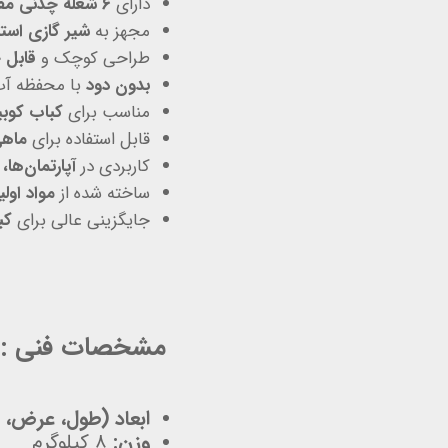
دارای
۶ شعله چدنی مقاوم
مجهز به
شیر گازی استا
طراحی کوچک و
قابل 
بدون دود
با محفظه آب
مناسب برای
کباب کوب
قابل استفاده برای
ماهی
کاربردی در
آپارتمان‌ه
ساخته شده از
مواد اول
جایگزینی عالی برای
کب
مشخصات فنی :
ابعاد (طول، عرض، ا
وزن:
۸ کیلوگرم