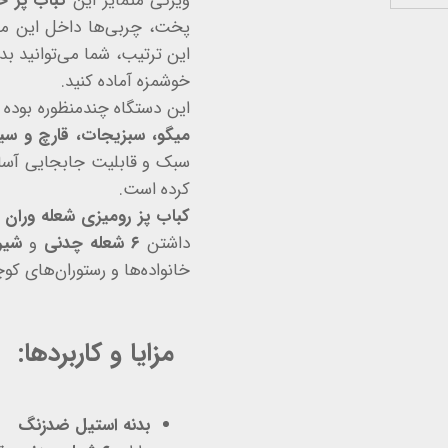
ویژگی متمایز این
کباب پز خ
پخت، چربی‌ها داخل این محف
این ترتیب، شما می‌توانید بد
خوشمزه آماده کنید.
این دستگاه چندمنظوره بوده و
میگو، سبزیجات، قارچ و سی
سبک و قابلیت جابجایی آسان،
کرده است.
کباب پز رومیزی شعله وران
ا
داشتن
۶ شعله چدنی
و
شیر 
خانواده‌ها و رستوران‌های 
مزایا و کاربردها:
بدنه استیل ضدزنگ