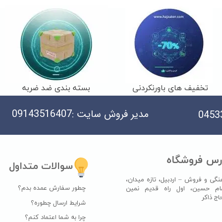
تخفیف های باورنکردنی
بسته بندی ضد ضربه
مدیر فروش سایت :09143516407
رس فروشگاه
سوالات متداول
نگی و فروش – اردبیل، تازه میدان،
چطور سفارش عمده بدم؟
ام حسین، اول راه قدیم نمین
اکر​​​​​​​
شرایط ارسال چطوره؟
چرا به شما اعتماد کنم؟