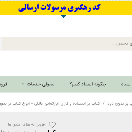
​کد رهگیری مرسولات ارسالی
عمده
چگونه اعتماد کنیم؟
معرفی خدمات
فروش
برش لیزری فلزات
ب پز بدون دود
کباب پز ایستاده و گازی آپارتمانی خانگی – انواع کباب پز بدو
گالری تصاویر
افزودن به علاقه مندی ها
گالری فیلم