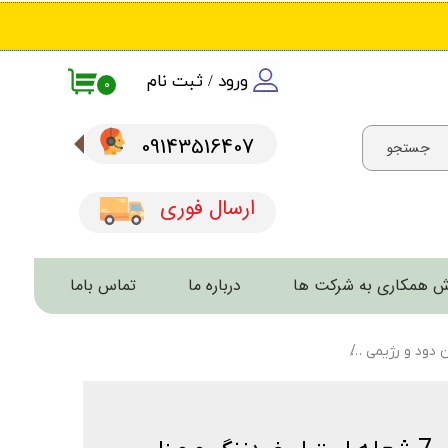
ورود
/
ثبت نام
۰
حساب کاربری من
09143516407​​​​​​​
جستجو
تغییر گذر واژه
سفارشات
ارسال فوری
خروج از حساب کاربری
 همکاری به شرکت ها
درباره ما
تماس باما
ن دود و رژیمی
منقل گازی و زغالی – انواع خانگی و آپارتمانی با پخت تمیز