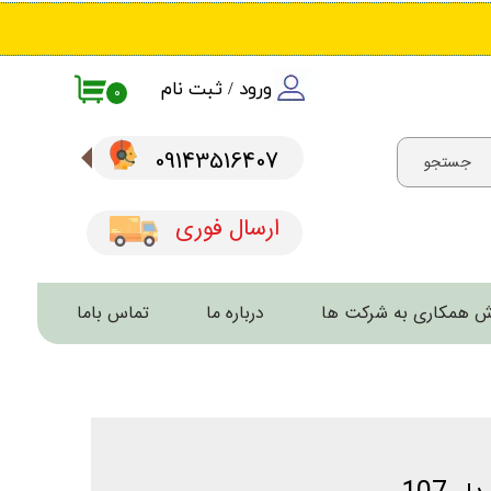
ورود
/
ثبت نام
۰
حساب کاربری من
09143516407​​​​​​​
جستجو
تغییر گذر واژه
سفارشات
ارسال فوری
خروج از حساب کاربری
 همکاری به شرکت ها
درباره ما
تماس باما