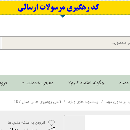
​کد رهگیری مرسولات ارسالی
عمده
چگونه اعتماد کنیم؟
معرفی خدمات
فروش
برش لیزری فلزات
ب پز بدون دود
پیشنهاد های ویژه
آنتن رومیزی هانی مدل 107
گالری تصاویر
افزودن به علاقه مندی ها
گالری فیلم