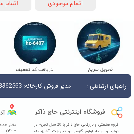
 موجودی
اتمام موجودی
اتمام م
تحویل سریع
دریافت کد تخفیف
مدیر فروش کارخانه: 04533362563
راههای ارتباطی :
فروشگاه اینترنتی حاج ذاکر
آد
گروه صنعتی و بازرگانی حاج ذاکر با 20 سال تجربه در
دفتر هماه
میدان ام
تولید و عرضه لوازم گازسوز و تجهیزات آشپزخانه،