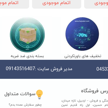
وجودی
اتمام موجودی
اتمام مو
تخفیف های باورنکردنی
بسته بندی ضد ضربه
مدیر فروش سایت :09143516407
رس فروشگاه
سوالات متداول
نگی و فروش – اردبیل، تازه میدان،
چطور سفارش عمده بدم؟
ام حسین، اول راه قدیم نمین