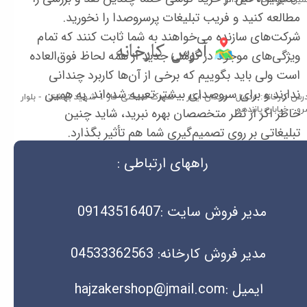
مین فروشگاه حاج ذاکر​​​​​​​
مطالعه کنید و فریب تبلیغات پرسروصدا را نخورید.
شرکت‌های سازنده می‌خواهند به شما ثابت کنند که تمام
آدرس کارخانه​​​​​​​
ویژگی‌های موجود در گوشی جدید از همه لحاظ فوق‌العاده
است ولی باید بگوییم که برخی از آن‌ها کاربرد چندانی
ندارند و برای سروصدای بیشتر تعبیه شده‌اند. به همین
آدرس کارخانه: اردبیل - میدان ایثار - شهرک صنعتی فاز 1 شهید بهشتی - بلوار
و - خیابان پانزدهم
خاطر اگر از نظر متخصصان بهره نبرید، شاید چنین
تبلیغاتی بر روی تصمیم‌گیری شما هم تأثیر بگذارد.
راههای ارتباطی :
مدیر فروش سایت :09143516407
مدیر فروش کارخانه: 04533362563
ایمیل :hajzakershop@jmail.com