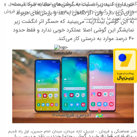
خریداری کنید زیرا نسبت به گوشی‌های مشابه خود قیمت
گازی ایستاده بدون دود آپارتمانی دادلیسان،انواع اجاق گاز ،​​​​​​​ مشعل و
سماور گازی با کیفیت تضمین‌شده هستیم و خدمات پس از فروش
ارزان‌تری دارد. ولی اگر نگاهی به نقد و بررسی‌های مربوط
مطمئن، تعهد ما به شماست.
به این گوشی بیندازید، می‌بینید که حسگر اثر انگشت زیر
نمایشگر این گوشی اصلا عملکرد خوبی ندارد و فقط حدود
۴۰ درصد موارد به درستی کار می‌کند.
آدرس فروشگاه
فتر هماهنگی و فروش – اردبیل، تازه میدان، میدان امام حسین، اول راه قدیم
بنابراین، قبل از خرید گوشی حتما چندین نقد و بررسی را