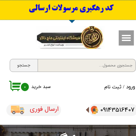
​کد رهگیری مرسولات ارسالی
حساب کاربری من
تغییر گذر واژه
سفارشات
خروج از حساب کاربری
جستجو
سبد خرید
ورود
/
ثبت نام
۰
ارسال فوری
09143516407​​​​​​​