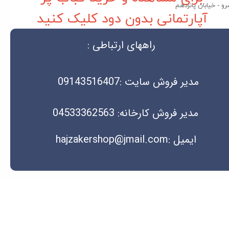
و - خیابان پانزدهم
آپارتمانی بدون دود کلیک کنید
راههای ارتباطی :
مدیر فروش سایت :09143516407
مدیر فروش کارخانه: 04533362563
ایمیل :hajzakershop@jmail.com