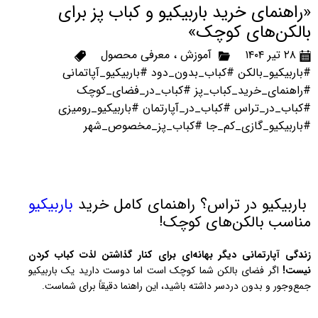
«راهنمای خرید باربیکیو و کباب پز برای
بالکن‌های کوچک»
۲۸ تیر ۱۴۰۴
آموزش
،
معرفی محصول
#باربیکیو_بالکن #کباب_بدون_دود #باربیکیو_آپاتمانی
#راهنمای_خرید_کباب_پز #کباب_در_فضای_کوچک
#کباب_در_تراس #کباب_در_آپارتمان #باربیکیو_رومیزی
#باربیکیو_گازی_کم_جا #کباب_پز_مخصوص_شهر
باربیکیو در تراس؟ راهنمای کامل خرید
باربیکیو
مناسب بالکن‌های کوچک!
زندگی آپارتمانی دیگر بهانه‌ای برای کنار گذاشتن لذت کباب کردن
نیست!
اگر فضای بالکن شما کوچک است اما دوست دارید یک باربیکیو
جمع‌وجور و بدون دردسر داشته باشید، این راهنما دقیقاً برای شماست.