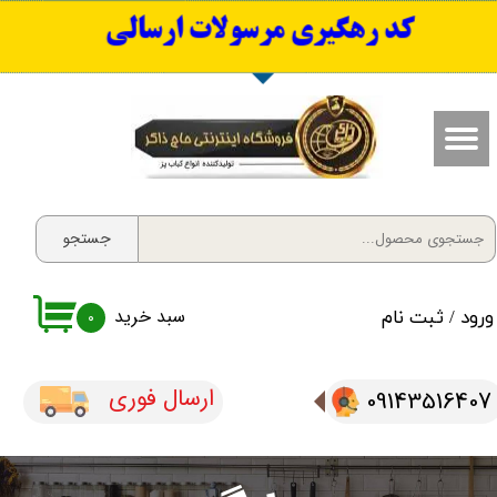
​کد رهگیری مرسولات ارسالی
حساب کاربری من
تغییر گذر واژه
سفارشات
خروج از حساب کاربری
جستجو
سبد خرید
ورود
/
ثبت نام
۰
ارسال فوری
09143516407​​​​​​​