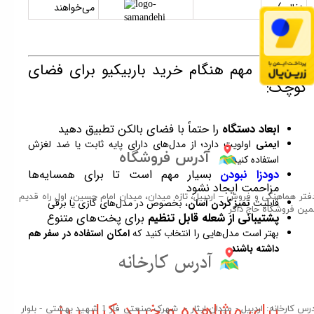
زغالی)
می‌خواهند
✅ نکات مهم هنگام خرید باربیکیو برای فضای
کوچک:
ابعاد دستگاه
را حتماً با فضای بالکن تطبیق دهید
ایمنی
اولویت دارد؛ از مدل‌های دارای پایه ثابت یا ضد لغزش
آدرس فروشگاه
استفاده کنید
دودزا نبودن
بسیار مهم است تا برای همسایه‌ها
مزاحمت ایجاد نشود
فتر هماهنگی و فروش – اردبیل، تازه میدان، میدان امام حسین، اول راه قدیم
قابلیت
تمیز کردن آسان
، بخصوص در مدل‌های گازی یا برقی
مین فروشگاه حاج ذاکر​​​​​​​
پشتیبانی از شعله قابل تنظیم
برای پخت‌های متنوع
بهتر است مدل‌هایی را انتخاب کنید که
امکان استفاده در سفر هم
داشته باشند
آدرس کارخانه​​​​​​​
برای مشاهده و خرید کباب پز
آدرس کارخانه: اردبیل - میدان ایثار - شهرک صنعتی فاز 1 شهید بهشتی - بلوار