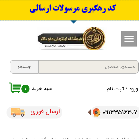
​کد رهگیری مرسولات ارسالی
حساب کاربری من
تغییر گذر واژه
سفارشات
خروج از حساب کاربری
جستجو
سبد خرید
ورود
/
ثبت نام
۰
ارسال فوری
09143516407​​​​​​​