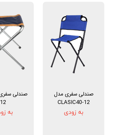
لوازم و تجهیزات جانبی
سماور
لوازم برقی
آرایشی و بهداشتی
محصولات تخفیف دار
صندلی سفری مدل
12
CLASIC40-12
به زودی
به زو