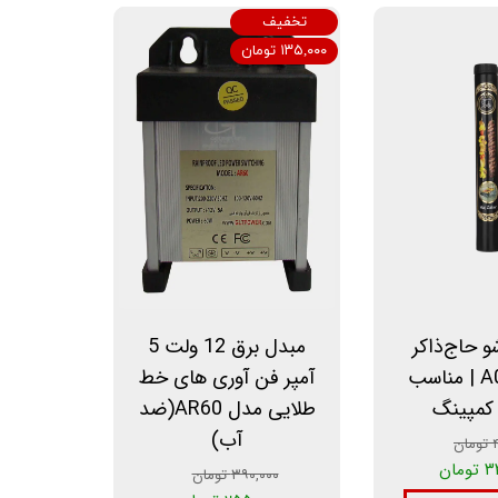
تخفیف
۱۳۵,۰۰۰ تومان
و حاج‌ذاکر
مبدل برق 12 ولت 5
مدل A002 | مناسب
آمپر فن آوری های خط
 کمپینگ
طلایی مدل AR60(ضد
آب)
ن
مان
۳۹۰,۰۰۰ تومان