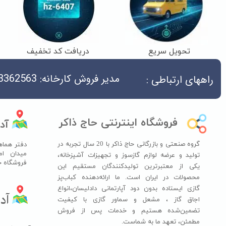
تحویل سریع
دریافت کد تخفیف
مدیر فروش کارخانه: 04533362563
راههای ارتباطی :
فروشگاه اینترنتی حاج ذاکر
آد
گروه صنعتی و بازرگانی حاج ذاکر با 20 سال تجربه در
دفتر هماه
میدان ام
تولید و عرضه لوازم گازسوز و تجهیزات آشپزخانه،
فروشگاه حاج ذ
یکی از معتبرترین تولیدکنندگان مستقیم این
محصولات در ایران است. ما ارائه‌دهنده کباب‌پز
گازی ایستاده بدون دود آپارتمانی دادلیسان،انواع
آدر
اجاق گاز ،​​​​​​​ مشعل و سماور گازی با کیفیت
تضمین‌شده هستیم و خدمات پس از فروش
مطمئن، تعهد ما به شماست.