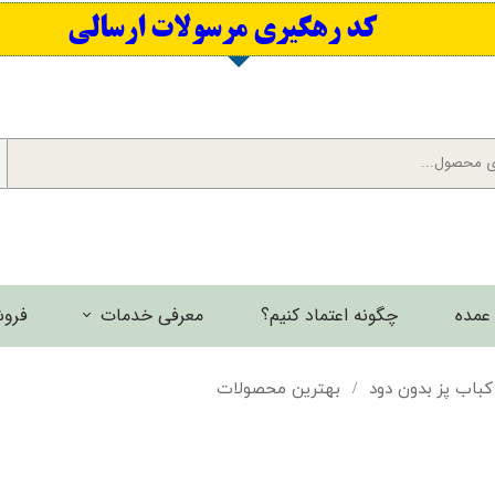
​کد رهگیری مرسولات ارسالی
عمده
چگونه اعتماد کنیم؟
معرفی خدمات
فروش
برش لیزری فلزات
 کباب پز بدون دود
بهترین محصولات
گالری تصاویر
گالری فیلم