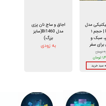
پیکنیکی مدل
اجاق و ساج نان پزی
PK-01 | حجم ۱
مدل Bi1460(سایز
م، سبک و
بزرگ)
 برای سفر
به زودی
مان
ومان
ه سبد خرید